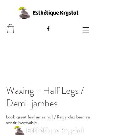
Waxing - Half Legs /
Demi-jambes
Look great feel amazing! / Regardez bien se
sentir incroyable!