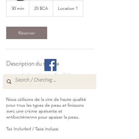
25
dollars
30 min
3
25 $CA
Location 1
canadiens
800, rue Pilon
0
Hawkesbury, Ontario
m
i
K6A 3P8
n
Réserver
info@esthetiquekrystal.com
Tél: (613) 632-9004
Description du service
We use high quality wax for all skin types
and finish with a calming and antibacterial
cream to soothe the skin.
Accueil
Nous utilisons de la cire de haute qualité
pour tous les types de peau et finissons
Services
avec une crème apaisante et
Manicures / Pedicures
antibactérienne pour apaiser la peau.
Soins du visage
Épilation
Tax Included / Taxe incluse
Soins corporels
Massage