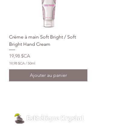
Crème à main Soft Bright / Soft
Bright Hand Cream
Prix
19,98 $CA
19,98 $CA
/
50ml
1
9
Ajouter au panier
,
9
8
$
C
A
p
a
r
5
0
800, rue Pilon