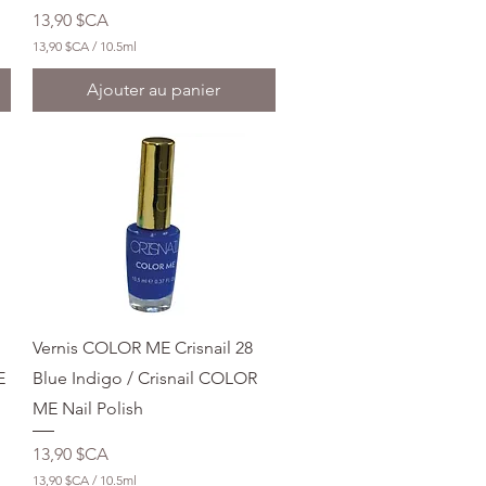
r
Prix
13,90 $CA
e
s
13,90 $CA
/
10.5ml
1
3
Ajouter au panier
,
9
0
$
C
A
p
a
r
1
0
.
5
M
Aperçu rapide
Vernis COLOR ME Crisnail 28
i
l
E
Blue Indigo / Crisnail COLOR
l
ME Nail Polish
i
l
i
Prix
13,90 $CA
t
r
13,90 $CA
/
10.5ml