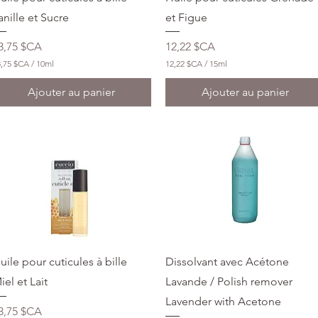
l
i
anille et Sucre
et Figue
l
i
rix
Prix
3,75 $CA
12,22 $CA
t
r
3,75 $CA
/
10ml
12,22 $CA
/
15ml
e
1
s
2
Ajouter au panier
Ajouter au panier
,
2
2
$
C
A
p
a
r
1
5
M
i
l
Aperçu rapide
Aperçu rapide
uile pour cuticules à bille
Dissolvant avec Acétone
l
i
iel et Lait
Lavande / Polish remover
l
Lavender with Acetone
i
rix
3,75 $CA
t