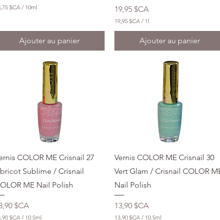
r
3,75 $CA
/
10ml
Prix
19,95 $CA
e
s
19,95 $CA
/
1l
1
9
Ajouter au panier
Ajouter au panier
,
9
5
$
C
A
p
a
r
1
L
i
t
r
Aperçu rapide
Aperçu rapide
ernis COLOR ME Crisnail 27
Vernis COLOR ME Crisnail 30
e
bricot Sublime / Crisnail
Vert Glam / Crisnail COLOR M
OLOR ME Nail Polish
Nail Polish
rix
Prix
3,90 $CA
13,90 $CA
3,90 $CA
/
10.5ml
13,90 $CA
/
10.5ml