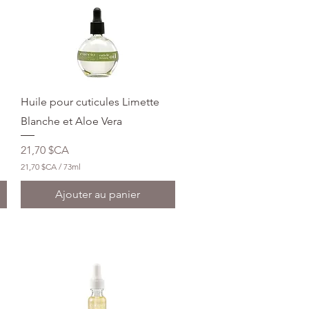
Aperçu rapide
Huile pour cuticules Limette
Blanche et Aloe Vera
Prix
21,70 $CA
21,70 $CA
/
73ml
2
1
Ajouter au panier
,
7
0
$
C
A
p
a
r