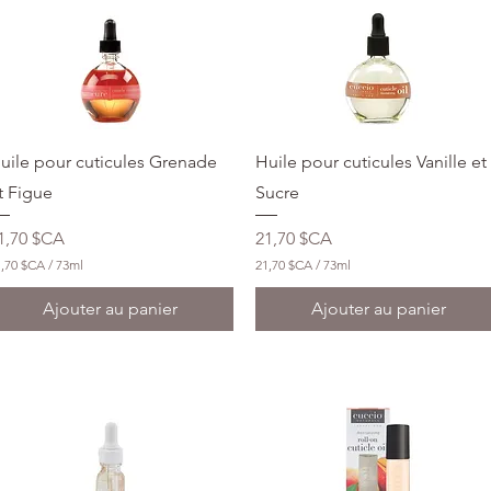
Aperçu rapide
Aperçu rapide
uile pour cuticules Grenade
Huile pour cuticules Vanille et
t Figue
Sucre
rix
Prix
1,70 $CA
21,70 $CA
1,70 $CA
/
73ml
21,70 $CA
/
73ml
2
1
Ajouter au panier
Ajouter au panier
,
7
0
$
C
A
p
a
r