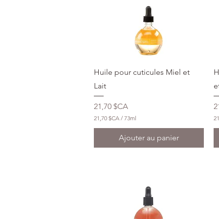
Aperçu rapide
Huile pour cuticules Miel et
H
Lait
e
Prix
P
21,70 $CA
2
21,70 $CA
/
73ml
2
2
2
1
1
Ajouter au panier
,
,
7
7
0
0
$
$
C
C
A
A
p
p
a
a
r
r