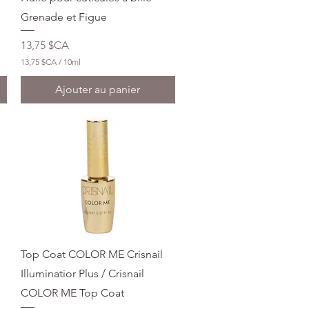
l
i
Grenade et Figue
l
i
Prix
13,75 $CA
t
r
13,75 $CA
/
10ml
e
1
s
3
Ajouter au panier
,
7
5
$
C
A
p
a
r
1
0
M
i
l
Aperçu rapide
Top Coat COLOR ME Crisnail
l
i
Illuminatior Plus / Crisnail
l
COLOR ME Top Coat
i
t