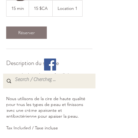
15
dollars
15 min
1
15 $CA
Location 1
canadiens
800, rue Pilon
5
Hawkesbury, Ontario
m
i
K6A 3P8
n
Réserver
info@esthetiquekrystal.com
Tél: (613) 632-9004
Description du service
We use high quality wax for all skin types
and finish with a calming and antibacterial
cream to soothe the skin.
Accueil
Nous utilisons de la cire de haute qualité
pour tous les types de peau et finissons
Services
avec une crème apaisante et
Manicures / Pedicures
antibactérienne pour apaiser la peau.
Soins du visage
Épilation
Tax Included / Taxe incluse
Soins corporels
Massage