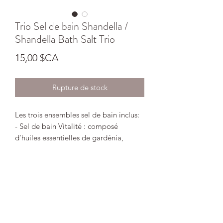
Trio Sel de bain Shandella /
Shandella Bath Salt Trio
Prix
15,00 $CA
Rupture de stock
Les trois ensembles sel de bain inclus:
- Sel de bain Vitalité : composé
d'huiles essentielles de gardénia,
pamplemousse, camomille et romarin
diffuse un arôme d'une fraîcheur fruitée
et florale.Il réveille les sens et procure
une sensation d'énergie pour le corps
et l'esprit.
- Sel de bain Éclat Jeunesse : la
parfaite combinaison entre la