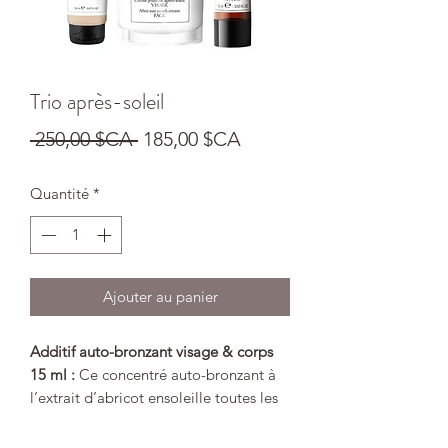
Trio après-soleil
Prix
Prix
 250,00 $CA 
185,00 $CA
original
promotionnel
Quantité
*
Ajouter au panier
Additif auto-bronzant visage & corps
15 ml :
Ce concentré auto-bronzant à
l’extrait d’abricot ensoleille toutes les
carnations d’un hâle progressif et
modulable. La peau se pare d’un effet