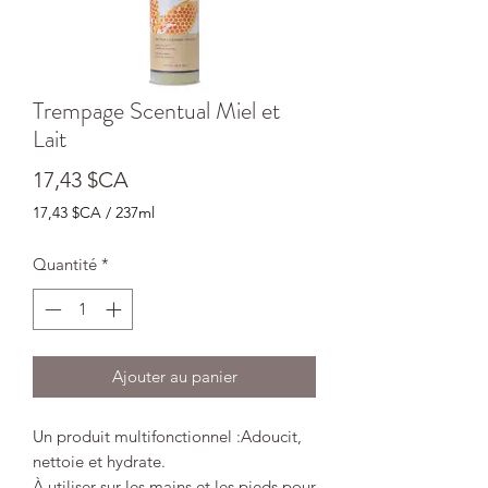
Trempage Scentual Miel et
Lait
Prix
17,43 $CA
17,43 $CA
/
237ml
17,43 $CA
pour
Quantité
*
237
Millilitres
Ajouter au panier
Un produit multifonctionnel :Adoucit,
nettoie et hydrate.
À utiliser sur les mains et les pieds pour