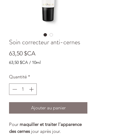
Soin correcteur anti-cernes
Prix
63,50 $CA
63,50 $CA
/
10ml
63,50 $CA
pour
Quantité
*
10
Millilitres
Ajouter au panier
Pour
maquiller et traiter l’apparence
des cernes
jour après jour.