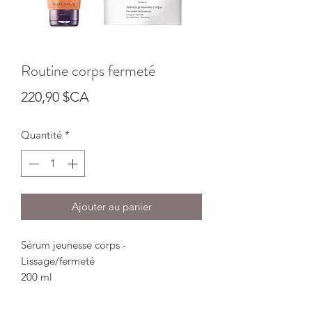
Routine corps fermeté
Prix
220,90 $CA
Quantité
*
Ajouter au panier
Sérum jeunesse corps -
Lissage/fermeté
200 ml
BÉNÉFICES:
La peau est plus lisse,
plus ferme visiblement redensifiée.