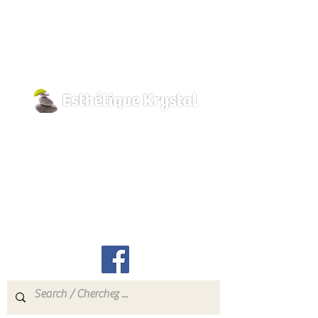
La silhouette paraît visiblement plus
jeune comme liftée.
Efficacité:
Pour 89% des
utilisatrices : Une silhouette qui
paraît visiblement plus jeune
comme liftée.*
Texture:
Sérum
Type de peau:
Tous types de peau
800, rue Pilon
Description
Hawkesbury, Ontario
Le
geste essentiel
pour entretenir l
a
K6A 3P8
jeunesse apparente du corps
.
Une formule fondante combinant la
info@esthetiquekrystal.com
gourmandise d’un
parfum
pamplemousse
à l’efficacité d’un
Tél: (613) 632-9004
sérum pour
maintenir la silhouette tout
au long de l’année
ou la parfaire dans
le
rituel silhouette de l’été
.
Efficacité
Pour
89% des utilisatrices
: Une