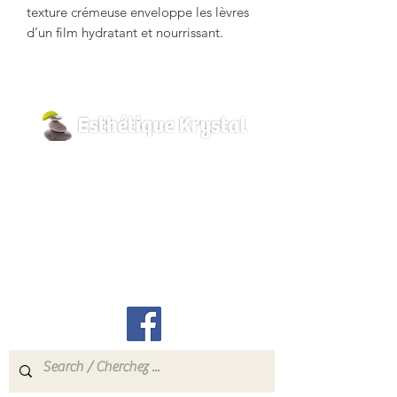
texture crémeuse enveloppe les lèvres
d’un film hydratant et nourrissant.
Vos lèvres sont lissées, plus
confortables.
800, rue Pilon
Hawkesbury, Ontario
K6A 3P8
info@esthetiquekrystal.com
Tél: (613) 632-9004