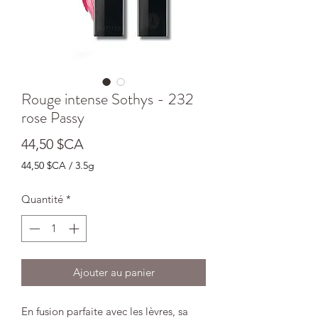
Rouge intense Sothys - 232
rose Passy
Prix
44,50 $CA
44,50 $CA
/
3.5g
44,50 $CA
pour
Quantité
*
3.5
Grammes
Ajouter au panier
En fusion parfaite avec les lèvres, sa