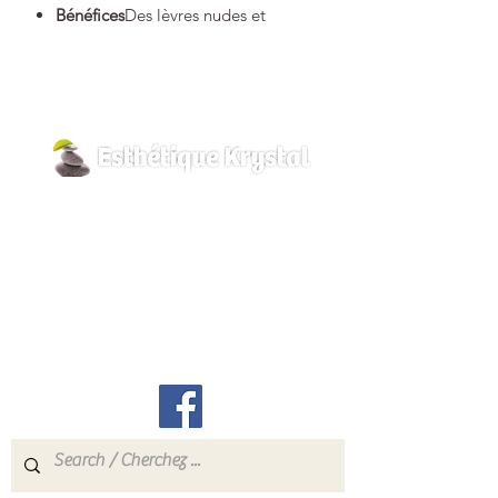
Bénéfices
Des lèvres nudes et
charnues pour un effet bouche
mordue
Efficacité
85% des utilisatrices
souhaitent
intégrer cette formule à leur kit
d’essentiels maquillage. *
Hydratation continue 8h.**
800, rue Pilon
Texture
Fondante
Hawkesbury, Ontario
Type de peau
Tous types de peau
K6A 3P8
Description du produit
info@esthetiquekrystal.com
Des lèvres nudes et charnues pour un
effet bouche mordue.
Tél: (613) 632-9004
Ce brillant à lèvres au fini glossy
dépose un voile hydratant et
réconfortant pour des lèvres nudes et
charnues.
Efficacité