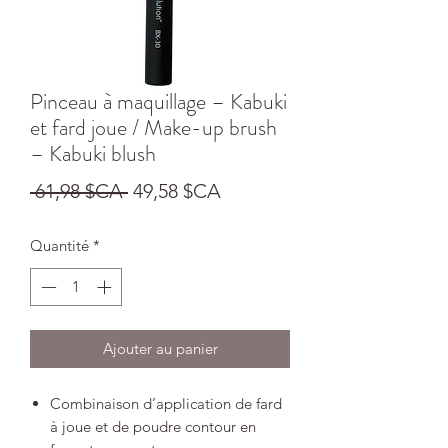
Pinceau à maquillage – Kabuki
et fard joue / Make-up brush
– Kabuki blush
Prix
Prix
 61,98 $CA 
49,58 $CA
original
promotionnel
Quantité
*
Ajouter au panier
Combinaison d’application de fard
à joue et de poudre contour en