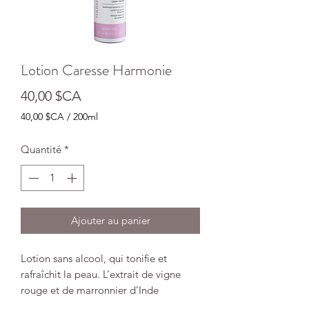
Lotion Caresse Harmonie
Prix
40,00 $CA
40,00 $CA
/
200ml
40,00 $CA
pour
Quantité
*
200
Millilitres
Ajouter au panier
Lotion sans alcool, qui tonifie et
rafraîchit la peau. L’extrait de vigne
rouge et de marronnier d’Inde
renforcent les capillaires, en évitant