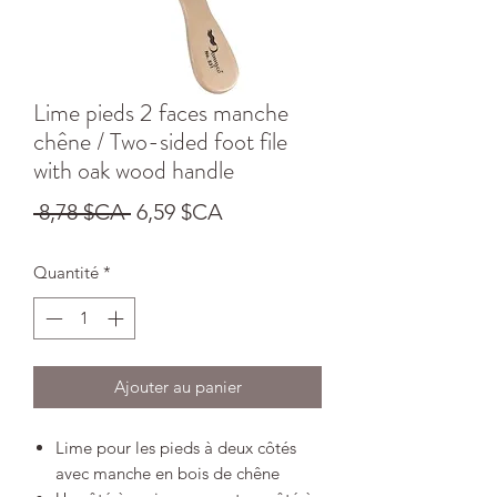
Lime pieds 2 faces manche
chêne / Two-sided foot file
with oak wood handle
Prix
Prix
 8,78 $CA 
6,59 $CA
original
promotionnel
Quantité
*
Ajouter au panier
Lime pour les pieds à deux côtés
avec manche en bois de chêne