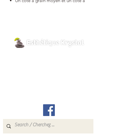
Un côté à grain moyen et un côté à
gros grain
Two-sided foot file with oak wood
handle
One side medium grain, the other
side coarse grain
800, rue Pilon
Hawkesbury, Ontario
K6A 3P8
info@esthetiquekrystal.com
Tél: (613) 632-9004