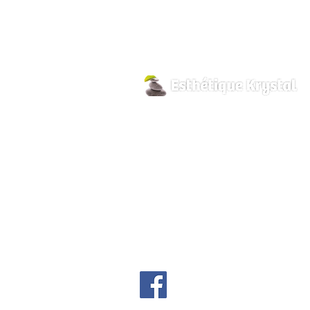
800, rue Pilon
Hawkesbury, Ontario
K6A 3P8
info@esthetiquekrystal.com
Tél: (613) 632-9004