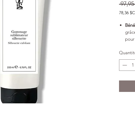
 97,9
78,36 $
78,36 $
pour
Béné
200
grâc
Millilitre
pour 
Effic
Quantit
Text
Type
Descrip
Le gest
corps, v
silhouet
silhouet
Ce gel 
sucre e
permet, 
visible
Efficaci