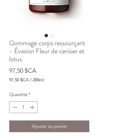
Gommage corps ressourçant
- Évasion Fleur de cerisier et
lotus
Prix
97,50 $CA
97,50 $CA
/
200ml
97,50 $CA
pour
Quantité
*
200
Millilitres
Ajouter au panier