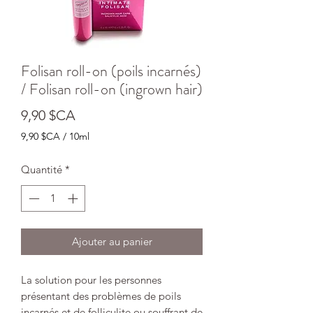
Folisan roll-on (poils incarnés)
/ Folisan roll-on (ingrown hair)
Prix
9,90 $CA
9,90 $CA
/
10ml
9,90 $CA
pour
Quantité
*
10
Millilitres
Ajouter au panier
La solution pour les personnes
présentant des problèmes de poils
incarnés et de folliculite ou souffrant de