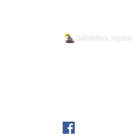
800, rue Pilon
Hawkesbury, Ontario
K6A 3P8
info@esthetiquekrystal.com
Tél: (613) 632-9004