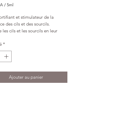
CA
/
5ml
CA
rtifiant et stimulateur de la
ce des cils et des sourcils.
s
e les cils et les sourcils en leur
urant volume, longueur et
é
*
bilité
des cils plus longs et plus denses
eulement 28 jours*
ure gel compatible avec les
sions de cil
Ajouter au panier
se de SimPeptide XLash Lipo-
opeptide gagant d’un prix award
 la meilleure
ulation entrainant l’augmentation
olume et de la longueur des cils
éine hydrolysée de kératine et de
 Acide Linoléique (Oméga 6)
it et donne de la force et de