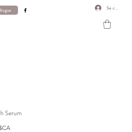
Se connecter
Blogue
sh Serum
Prix
 $CA