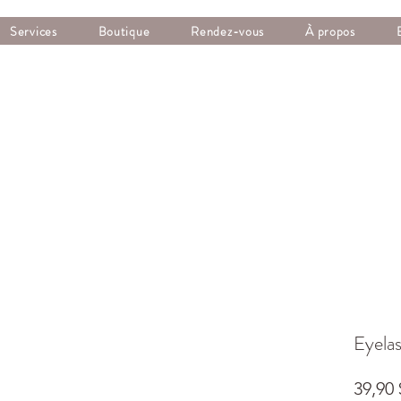
Services
Boutique
Rendez-vous
À propos
Eyela
39,90