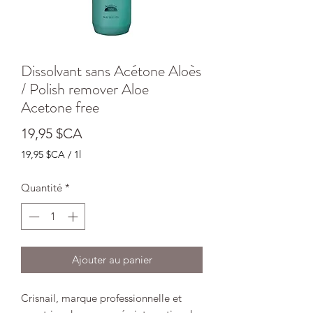
Dissolvant sans Acétone Aloès
/ Polish remover Aloe
Acetone free
Prix
19,95 $CA
19,95 $CA
/
1l
19,95 $CA
pour
Quantité
*
1
Litre
Ajouter au panier
Crisnail, marque professionnelle et