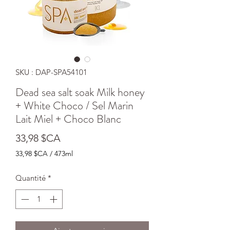
SKU : DAP-SPA54101
Dead sea salt soak Milk honey
+ White Choco / Sel Marin
Lait Miel + Choco Blanc
Prix
33,98 $CA
33,98 $CA
/
473ml
33,98 $CA
pour
Quantité
*
473
Millilitres