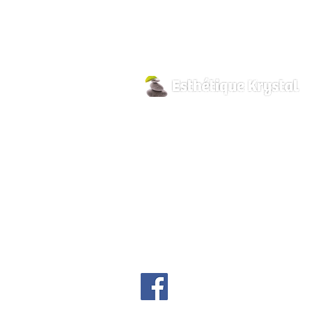
800, rue Pilon
Hawkesbury, Ontario
K6A 3P8
info@esthetiquekrystal.com
Tél: (613) 632-9004