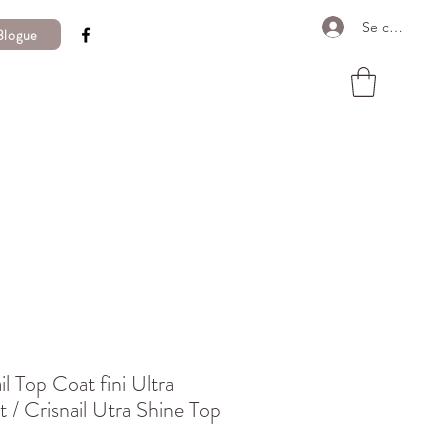
Se connecter
Blogue
il Top Coat fini Ultra
nt / Crisnail Utra Shine Top