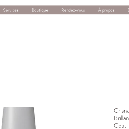
Services
Boutique
Rendez-vous
À propos
Crisna
Brilla
Coat