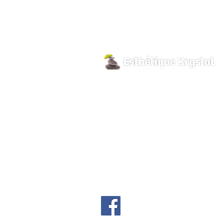
800, rue Pilon
Hawkesbury, Ontario
K6A 3P8
info@esthetiquekrystal.com
Tél: (613) 632-9004