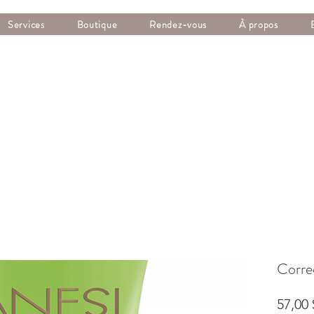
Services
Boutique
Rendez-vous
À propos
Corre
57,00