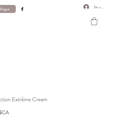
Se connecter
Blogue
ction Extrême Cream
Prix
 $CA