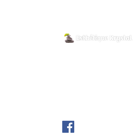
800, rue Pilon
Hawkesbury, Ontario
K6A 3P8
info@esthetiquekrystal.com
Tél: (613) 632-9004