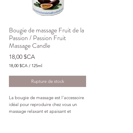
Bougie de massage Fruit de la
Passion / Passion Fruit
Massage Candle
Prix
18,00 $CA
18,00 $CA
/
125ml
18,00 $CA
pour
Rupture de stock
125
Millilitres
La bougie de massage est l'accessoire
idéal pour reproduire chez vous un
massage relaxant et apaisant et
profiter de toutes les vertus anti-stress
de ses huiles bienfaisantes. Après la
séance, un léger film parfumera votre