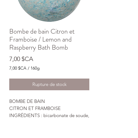
Bombe de bain Citron et
Framboise / Lemon and
Raspberry Bath Bomb
Prix
7,00 $CA
7,00 $CA
/
160g
7,00 $CA
pour
Rupture de stock
160
Grammes
BOMBE DE BAIN
CITRON ET FRAMBOISE
INGRÉDIENTS : bicarbonate de soude,
acide citrique, sel d’Epsom, eau, huile
d’olive’ colorant alimentaire, huile
essentielle citron et framboise, fécule