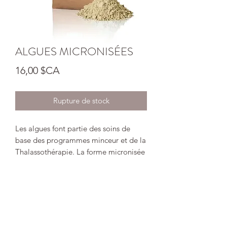
ALGUES MICRONISÉES
Prix
16,00 $CA
Rupture de stock
Les algues font partie des soins de
base des programmes minceur et de la
Thalassothérapie. La forme micronisée
de l'algue assure une libération
immédiate et permet une meilleure
biodisponibilité au contact de la peau.
Ses multiples actifs stimulent le tissu
conjonctif, améliorent la circulation
lymphatique et activent l’élimination