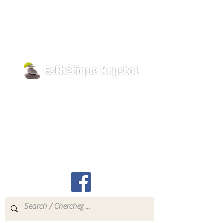
des toxines. Peut être utilisé dans l'eau
de la baignoire, en enveloppement
corporelle et en cataplasme.
Principales composantes clés:
Minéraux, oligo-éléments, iode,
magnésium, potassium, sodium,
800, rue Pilon
calcium, fer, vitamines, acides aminés
Hawkesbury, Ontario
K6A 3P8
info@esthetiquekrystal.com
Tél: (613) 632-9004