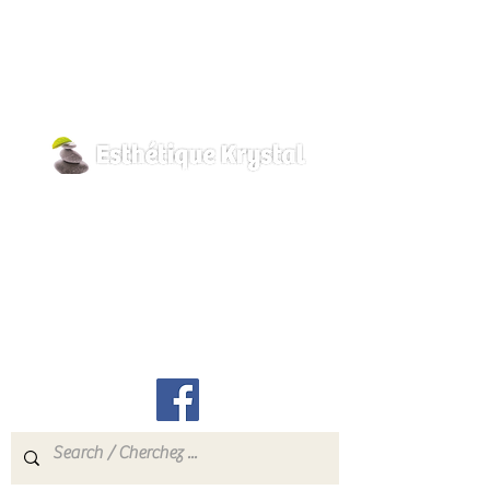
and for all skin types. Formulated
based on 3 growth factors. Curbs
dermal glycation, stimulates cell
renewal and the immune system of the
skin.
800, rue Pilon
Hawkesbury, Ontario
K6A 3P8
info@esthetiquekrystal.com
Tél: (613) 632-9004