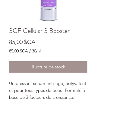
3GF Cellular 3 Booster
Prix
85,00 $CA
85,00 $CA
/
30ml
85,00 $CA
pour
Rupture de stock
30
Millilitres
Un puissant sérum anti-âge, polyvalent
et pour tous types de peau. Formulé à
base de 3 facteurs de croissance.
Freine la glycation dermique, stimule
le renouvellement cellulaire et le
système immunitaire de la peau.
A powerful anti-aging serum, versatile