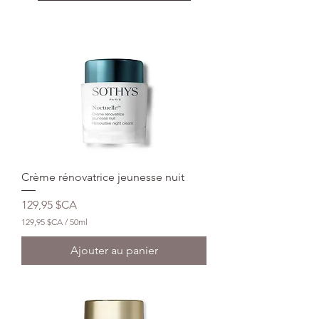
Crème rénovatrice jeunesse nuit
Prix
129,95 $CA
129,95 $CA
/
50ml
1
2
Ajouter au panier
9
,
9
5
$