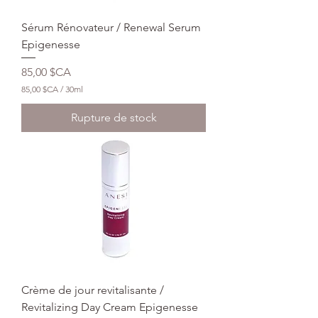
M
i
Sérum Rénovateur / Renewal Serum
l
l
Epigenesse
i
l
Prix
85,00 $CA
i
t
85,00 $CA
/
30ml
r
8
e
5
Rupture de stock
s
,
0
0
$
C
A
p
a
r
3
0
M
i
l
Crème de jour revitalisante /
l
i
Revitalizing Day Cream Epigenesse
l