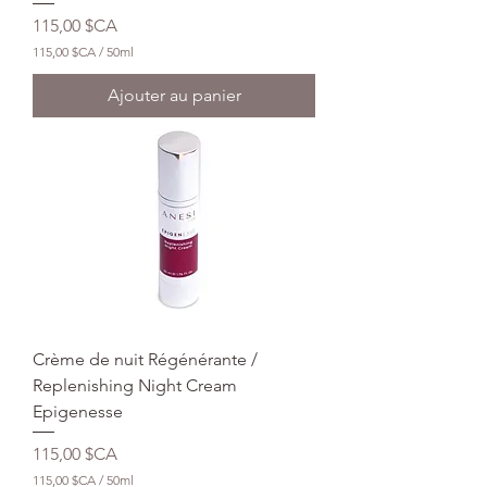
i
Prix
115,00 $CA
t
r
115,00 $CA
/
50ml
e
1
s
1
Ajouter au panier
5
,
0
0
$
C
A
p
a
r
5
0
M
i
Crème de nuit Régénérante /
l
l
Replenishing Night Cream
i
Epigenesse
l
i
Prix
115,00 $CA
t
r
115,00 $CA
/
50ml
e