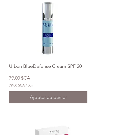
Urban BlueDefense Cream SPF 20
Prix
79,00 $CA
79,00 $CA
/
50ml
7
9
Ajouter au panier
,
0
0
$
C
A
p