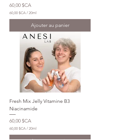
i
Prix
60,00 $CA
t
r
60,00 $CA
/
20ml
e
6
s
0
Ajouter au panier
,
0
0
$
C
A
p
a
r
2
0
M
i
l
Fresh Mix Jelly Vitamine B3
l
i
Niacinamide
l
i
Prix
60,00 $CA
t
r
60,00 $CA
/
20ml
e
6
s
0