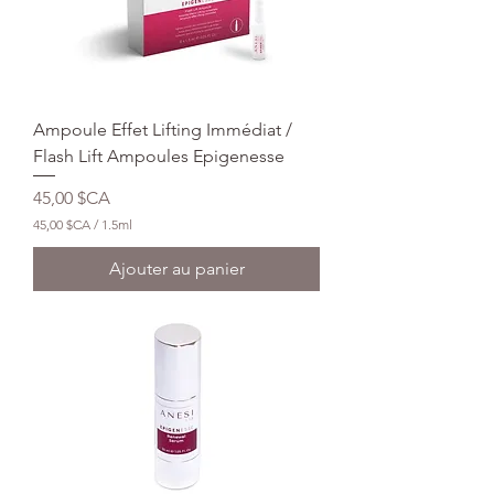
a
r
5
0
M
i
l
Ampoule Effet Lifting Immédiat /
l
i
Flash Lift Ampoules Epigenesse
l
i
Prix
45,00 $CA
t
r
45,00 $CA
/
1.5ml
e
4
s
5
Ajouter au panier
,
0
0
$
C
A
p
a
r
1
.
5