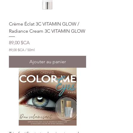
Crème Éclat 3C VITAMIN GLOW /
Radiance Cream 3C VITAMIN GLOW
Prix
89,00 $CA
89,00 $CA
/
50ml
8
9
Ajouter au panier
,
0
0
$
C
A
p
a
r
5
0
M
i
l