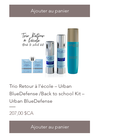
Ajouter au panier
Trio Retour à l’école – Urban
BlueDefense /Back to school Kit –
Urban BlueDefense
Prix
207,00 $CA
Ajouter au panier