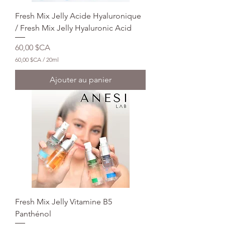
Fresh Mix Jelly Acide Hyaluronique
/ Fresh Mix Jelly Hyaluronic Acid
Prix
60,00 $CA
60,00 $CA
/
20ml
6
0
Ajouter au panier
,
0
0
$
C
A
p
a
r
2
0
M
i
l
Fresh Mix Jelly Vitamine B5
l
i
Panthénol
l