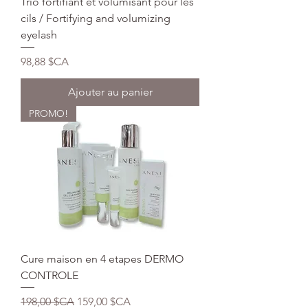
Trio fortifiant et volumisant pour les
l
i
cils / Fortifying and volumizing
l
eyelash
i
t
Prix
98,88 $CA
r
e
s
Ajouter au panier
PROMO!
Cure maison en 4 etapes DERMO
CONTROLE
Prix original
Prix promotionnel
198,00 $CA
159,00 $CA