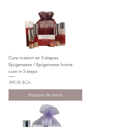
Cure maison en 5 étapes
Epigenesse / Epigenesse home
cure in 5 steps
Prix
399,90 $CA
Rupture de stock