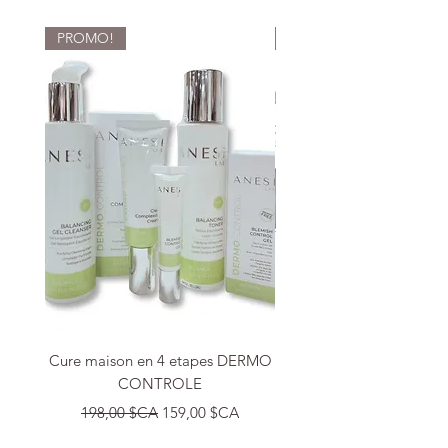
PROMO!
PROMO!
Cure maison en 4 etapes DERMO
CONTROLE
Prix original
150,90 $CA
Prix original
Prix promotionnel
198,00 $CA
159,00 $CA