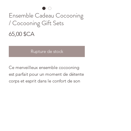
Ensemble Cadeau Cocooning
/ Cocooning Gift Sets
Prix
65,00 $CA
Rupture de stock
Ce merveilleux ensemble cocooning
est parfait pour un moment de détente
corps et esprit dans le confort de son
bain. Profitez de ce moment pour vous
afin de vous libérer des tracas du
quotidien.
Inclut:
- Serviette: Style turban pour cheveux
en microfibres à séchage rapide.
- Sel de bain Équilibre 236,8g: Ce sels