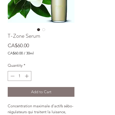
T-Zone Serum
Price
CA$60.00
CA$60.00
/
30ml
CA$60.00
per
Quantity
*
30
Milliliters
Add to Cart
Concentration maximale d’actifs sébo-
régulateurs qui traitent la luisance,