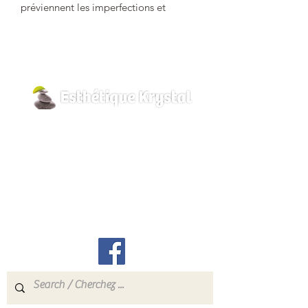
préviennent les imperfections et
accélèrent leur cicatrisation. Au revoir
aux imperfections grâce à ce sérum
extrêmement riche en actifs
régulateurs, hydratants et
décongestionnants.
Maximum concentration of sebo-
800 Pilon Street
regulating active ingredients that treat
shine, prevent imperfections and
Hawkesbury, Ontario
accelerate their healing. Goodbye to
K6A 3P8
imperfections thanks to this serum
info@esthetiquekrystal.com
extremely rich in regulating,
moisturizing and decongestant active
Tél: (613) 632-9004
ingredients.