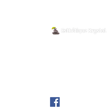
800 Pilon Street
Hawkesbury, Ontario
K6A 3P8
info@esthetiquekrystal.com
Tél: (613) 632-9004