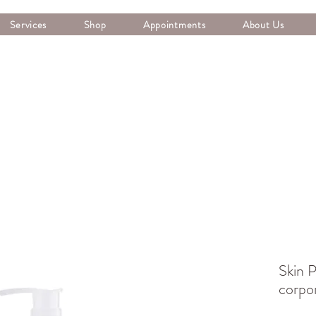
Services
Shop
Appointments
About Us
Skin P
corpo