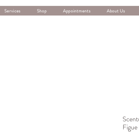
Services
Shop
Appointments
About Us
Scent
Figue