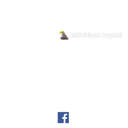
800 Pilon Street
Hawkesbury, Ontario
K6A 3P8
info@esthetiquekrystal.com
Tél: (613) 632-9004