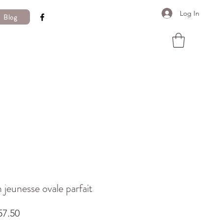
Log In
Blog
jeunesse ovale parfait
Price
7.50