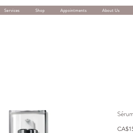
Services
Shop
Appointments
About Us
Sérum 
CA$15