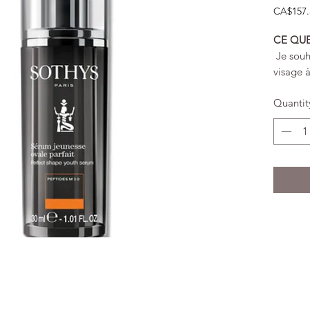
CA$157.
CA$157.
per
CE QUE
30
Je souh
Milliliter
visage à
Quantit
Ce que 
:
Sa text
techniq
sérum.
Ce séru
redessin
préserve
décollet