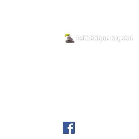
800 Pilon Street
Hawkesbury, Ontario
K6A 3P8
info@esthetiquekrystal.com
Tél: (613) 632-9004