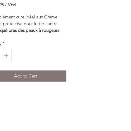
95
/
30ml
95
lément cure idéal aux Crème
t protective pour lutter contre
s
quilibres des peaux à rougeurs
y
*
e Clarté et Confort.
x à rougeurs diffuses - qu’elles
permanentes ou ponc­tuelles -
tent une réponse globale
Add to Cart
ice, apaisante et protectrice. La
 Sothys : Clarté & Confort, une
omplète aux polyphénols naturels
liorer le confort et atténuer les
s.
 : une peau uniforme, enfin
e.