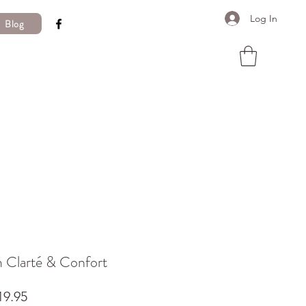
Log In
Blog
 Clarté & Confort
Price
9.95