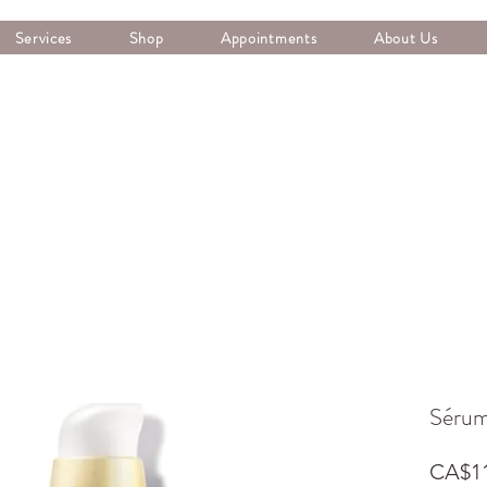
Services
Shop
Appointments
About Us
Sérum
CA$11