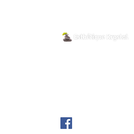
800 Pilon Street
Hawkesbury, Ontario
K6A 3P8
info@esthetiquekrystal.com
Tél: (613) 632-9004