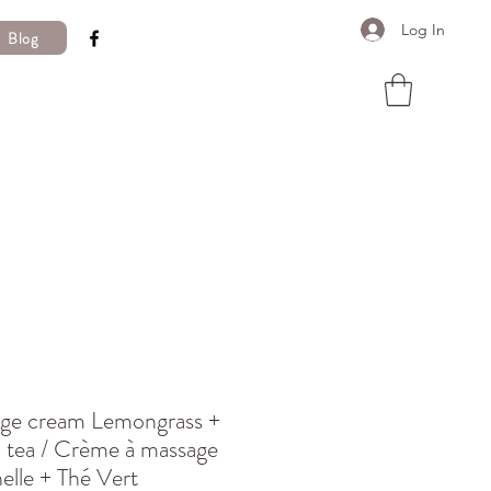
Log In
Blog
ge cream Lemongrass +
 tea / Crème à massage
elle + Thé Vert