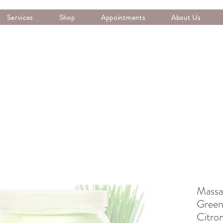
Services
Shop
Appointments
About Us
Massa
Green
Citron