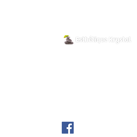
800 Pilon Street
Hawkesbury, Ontario
K6A 3P8
info@esthetiquekrystal.com
Tél: (613) 632-9004