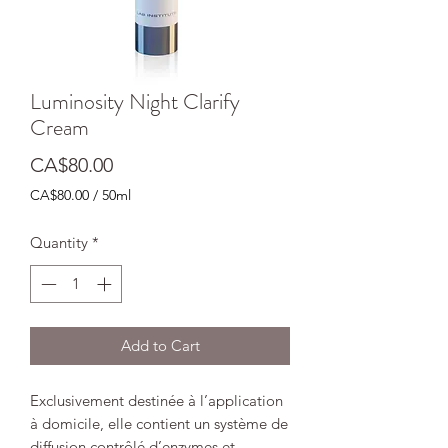
Luminosity Night Clarify
Cream
Price
CA$80.00
CA$80.00
/
50ml
CA$80.00
per
Quantity
*
50
Milliliters
Add to Cart
Exclusivement destinée à l’application
à domicile, elle contient un système de
diffusion contrôlé d’enzymes et