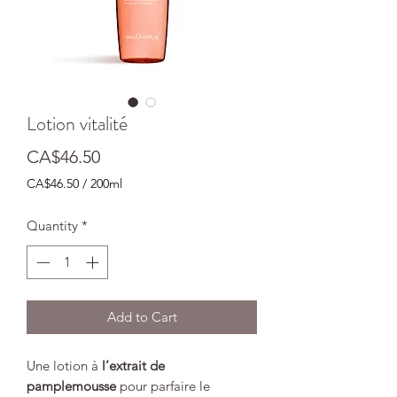
Lotion vitalité
Price
CA$46.50
CA$46.50
/
200ml
CA$46.50
per
Quantity
*
200
Milliliters
Add to Cart
Une lotion à
l’extrait de
pamplemousse
pour parfaire le