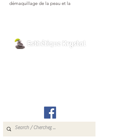
démaquillage de la peau et la
rafraîchir. Libérez votre peau des
impuretés superficielles (maquillage,
pollution, poussières).
800 Pilon Street
Hawkesbury, Ontario
K6A 3P8
info@esthetiquekrystal.com
Tél: (613) 632-9004