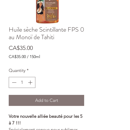
Huile sèche Scintillante FPS 0
au Monoï de Tahiti
Price
CA$35.00
CA$35.00
/
150ml
CA$35.00
per
Quantity
*
150
Milliliters
Add to Cart
Votre nouvelle alliée beauté pour les 5
à 7 !!!
Spécialement conçue pour sublimer