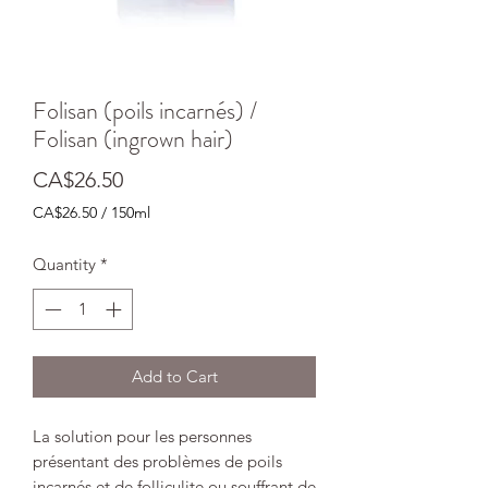
Folisan (poils incarnés) /
Folisan (ingrown hair)
Price
CA$26.50
CA$26.50
/
150ml
CA$26.50
per
Quantity
*
150
Milliliters
Add to Cart
La solution pour les personnes
présentant des problèmes de poils
incarnés et de folliculite ou souffrant de