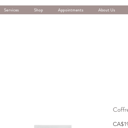
Services
Shop
Appointments
About Us
Coffr
CA$19