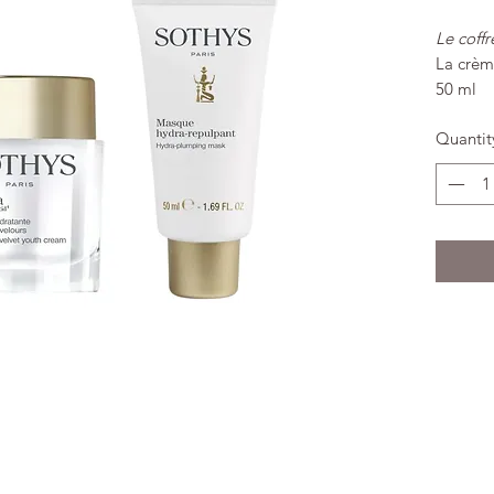
Le coff
La crèm
50 ml
Bénéf
Quantit
visi
prot
Effic
Text
Type
sèch
Descrip
SOTHYS
PUISSA
La répo
peau au
hydrat
Sothys
(
biologiq