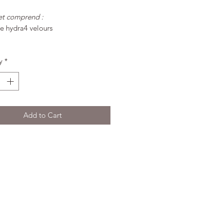
ret comprend :
e hydra4 velours
ices :
la peau est douce, lissée,
y
*
blement repulpée et durablement
égée.
acité :
+52% d'hydratation**
ure :
Crème
 de peau :
Peaux normales à
Add to Cart
es.
tion
 INVENTE l'HYDRATATION
NCE 4*
nse hydratante pour protéger la
 quotidien.
Cette crème
ante combine
2 actifs brevetés
peptides de baies de sorbier
ues et extrait de bolet) à de