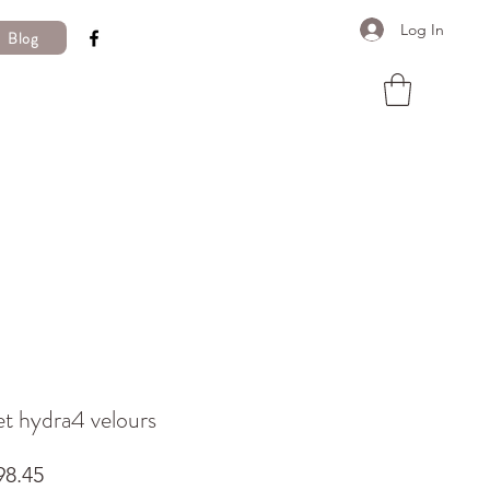
Log In
Blog
et hydra4 velours
Price
8.45