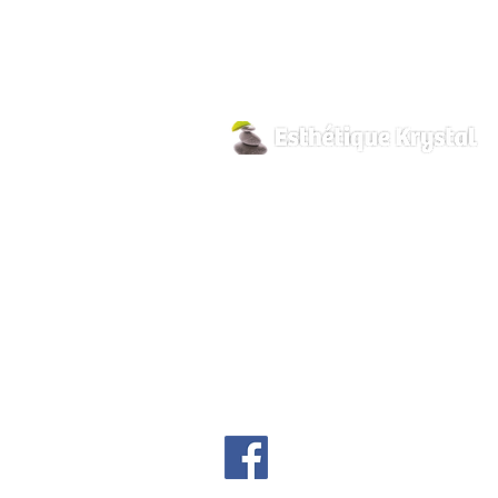
800 Pilon Street
Hawkesbury, Ontario
K6A 3P8
info@esthetiquekrystal.com
Tél: (613) 632-9004