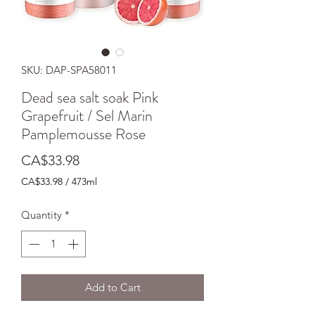
SKU: DAP-SPA58011
Dead sea salt soak Pink
Grapefruit / Sel Marin
Pamplemousse Rose
Price
CA$33.98
CA$33.98
/
473ml
CA$33.98
per
Quantity
*
473
Milliliters
Add to Cart