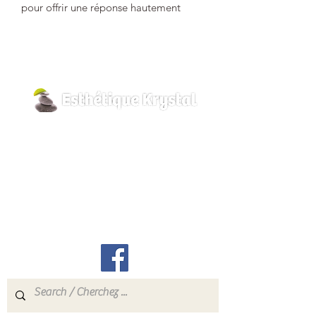
pour offrir une réponse hautement
efficace pour illuminer toutes les peaux
quel que soit leur âge : le rituel beauté
lumière focus taches enrichi en extrait
d’ortie blanche biologique (brevet
déposé France n°2302520)!
Après 30 jours la peau est de 39%*
800 Pilon Street
plus hydratée et en 60 jours le teint est
à 48% plus éclatant. **
Hawkesbury, Ontario
Pour 90% des femmes la peau est plus
K6A 3P8
éclatante dès 1 mois ! ***
info@esthetiquekrystal.com
Tél: (613) 632-9004