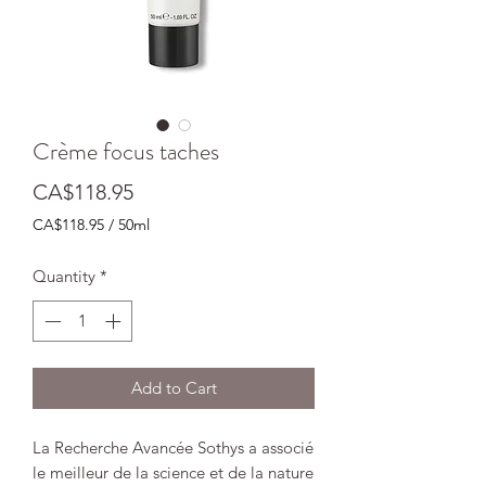
Crème focus taches
Price
CA$118.95
CA$118.95
/
50ml
CA$118.95
per
Quantity
*
50
Milliliters
Add to Cart
La Recherche Avancée Sothys a associé
le meilleur de la science et de la nature