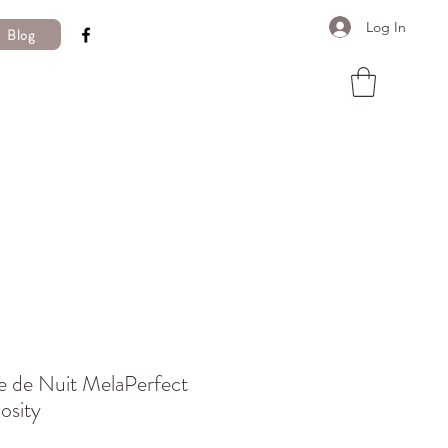
Log In
Blog
 de Nuit MelaPerfect
osity