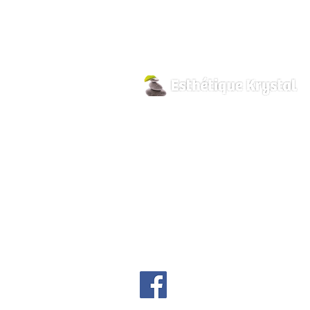
800 Pilon Street
Hawkesbury, Ontario
K6A 3P8
info@esthetiquekrystal.com
Tél: (613) 632-9004