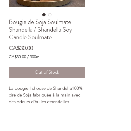
Bougie de Soja Soulmate
Shandella / Shandella Soy
Candle Soulmate
Price
CA$30.00
CA$30.00
/
300ml
CA$30.00
per
Out of Stock
300
Milliliters
La bougie I choose de Shandella100%
cire de Soja fabriquée à la main avec
des odeurs d'huiles essentielles
mélange de couleurs et de parfums
promenade en forêt et feu de camp.
Chaque couche de couleur contient un
parfum différent.