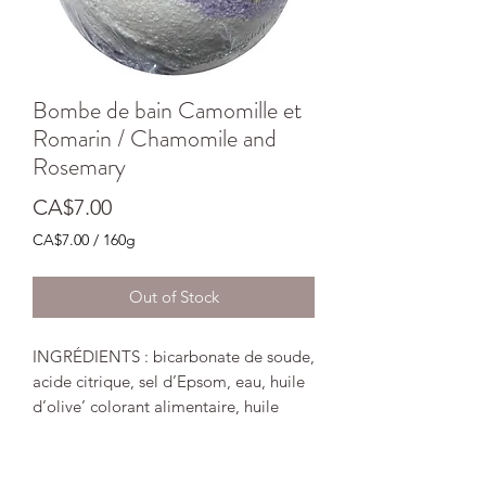
Bombe de bain Camomille et
Romarin / Chamomile and
Rosemary
Price
CA$7.00
CA$7.00
/
160g
CA$7.00
per
Out of Stock
160
Grams
INGRÉDIENTS : bicarbonate de soude,
acide citrique, sel d’Epsom, eau, huile
d’olive’ colorant alimentaire, huile
essentielle camomille et romarin,
fécule de maïs
DESCRIPTION :
La camomille est